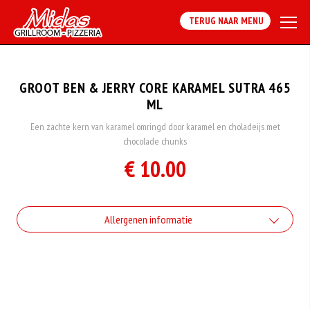
TERUG NAAR MENU
GROOT BEN & JERRY CORE KARAMEL SUTRA 465
ML
Een zachte kern van karamel omringd door karamel en choladeijs met
chocolade chunks
€ 10.00
Allergenen informatie
Geen aangegeven allergenen.