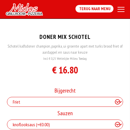
TERUG NAAR MENU
DONER MIX SCHOTEL
Schotel kalfsdoner champion, paprika, ui groente apart met turks brood friet of
aardappel en saus naar keuze
Incl. € 0,25 Wettelijke Milieu Toeslag
€ 16.80
Bijgerecht
Sauzen