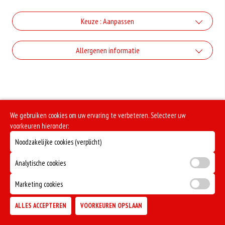
Keuze : Aanpassen
Sla Apart
Allergenen informatie
+€0.55
Incl. €0.05 Wettelijke SUP milieutoeslag
Geen aangegeven allergenen.
Zonder sla
+€0.00
Zonder Groente
We gebruiken cookies om uw ervaring te verbeteren. Selecteer uw
voorkeuren hieronder:
+€0.00
Noodzakelijke cookies (verplicht)
Zonder Uien
Analytische cookies
+€0.00
Extra Vlees
Marketing cookies
+€2.50
ALLES ACCEPTEREN
VOORKEUREN OPSLAAN
TOEVOEGEN
Saus Apart