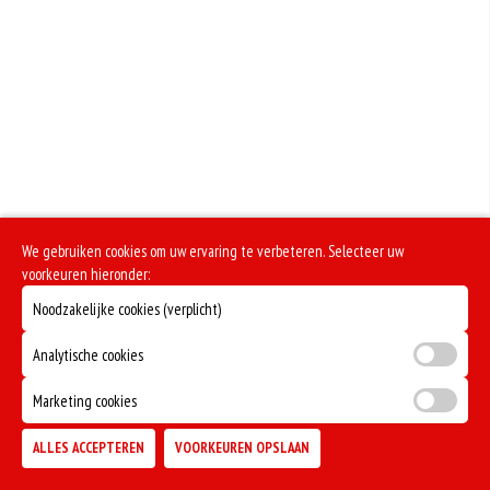
+€0.55
Incl. €0.05 Wettelijke SUP milieutoeslag
Geen aangegeven allergenen.
Zonder sla
+€0.00
Zonder Groente
+€0.00
Zonder Uien
+€0.00
We gebruiken cookies om uw ervaring te verbeteren. Selecteer uw
Extra Vlees
voorkeuren hieronder:
Noodzakelijke cookies (verplicht)
+€2.50
Saus Apart
Analytische cookies
+€0.00
Incl. €0.05 Wettelijke SUP milieutoeslag
Marketing cookies
ALLES ACCEPTEREN
VOORKEUREN OPSLAAN
TOEVOEGEN