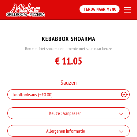
TERUG NAAR MENU
KEBABBOX SHOARMA
Box met friet shoarma en groente met saus naar keuze
€ 11.05
Sauzen
Keuze : Aanpassen
Sla Apart
Allergenen informatie