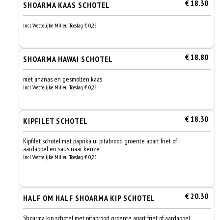
€ 18.30
SHOARMA KAAS SCHOTEL
Incl. Wettelijke Milieu Toeslag € 0,25
€ 18.80
SHOARMA HAWAI SCHOTEL
met ananas en gesmolten kaas
Incl. Wettelijke Milieu Toeslag € 0,25
€ 18.30
KIPFILET SCHOTEL
Kipfilet schotel met paprika ui pitabrood groente apart friet of
aardappel en saus naar keuze
Incl. Wettelijke Milieu Toeslag € 0,25
€ 20.30
HALF OM HALF SHOARMA KIP SCHOTEL
Shoarma kip schotel met pitabrood groente apart friet of aardappel