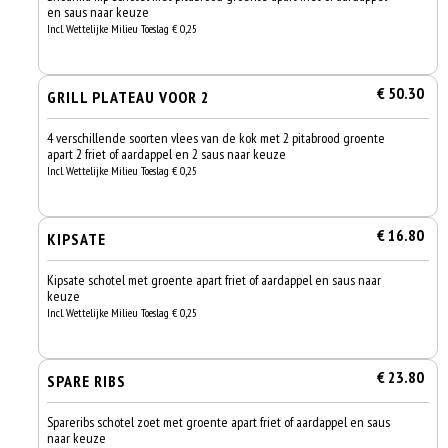
en saus naar keuze
Incl. Wettelijke Milieu Toeslag € 0,25
€ 50.30
GRILL PLATEAU VOOR 2
4 verschillende soorten vlees van de kok met 2 pitabrood groente
apart 2 friet of aardappel en 2 saus naar keuze
Incl. Wettelijke Milieu Toeslag € 0,25
€ 16.80
KIPSATE
Kipsate schotel met groente apart friet of aardappel en saus naar
keuze
Incl. Wettelijke Milieu Toeslag € 0,25
€ 23.80
SPARE RIBS
Spareribs schotel zoet met groente apart friet of aardappel en saus
naar keuze