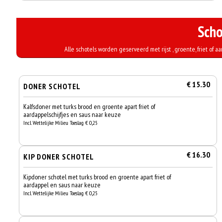
Scho
Alle schotels worden geserveerd met rijst , groente, friet of a
€ 15.30
DONER SCHOTEL
Kalfsdoner met turks brood en groente apart friet of
aardappelschijfjes en saus naar keuze
Incl. Wettelijke Milieu Toeslag € 0,25
€ 16.30
KIP DONER SCHOTEL
Kipdoner schotel met turks brood en groente apart friet of
aardappel en saus naar keuze
Incl. Wettelijke Milieu Toeslag € 0,25