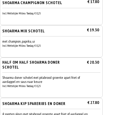
€ 17.80
SHOARMA CHAMPIGNON SCHOTEL
Incl. Wettelijke Milieu Toeslag € 0,25
€ 19.30
SHOARMA MIX SCHOTEL
met champion, paprika, ui
Incl. Wettelijke Milieu Toeslag € 0,25
HALF OM HALF SHOARMA DONER
€ 20.30
SCHOTEL
Shoarma doner schotel met pitabrood groente apart friet of
aardappel en saus naar keuze
Incl. Wettelijke Milieu Toeslag € 0,25
€ 27.80
SHOARMA KIP SPARERIBS EN DONER
4 soorten vlees met pitabrood groente apart friet of aardappel en