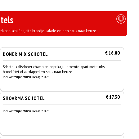
tels
ardappelschijfjes, pita broodje, salade en een saus naar keuze.
€ 16.80
DONER MIX SCHOTEL
Schotel kalfsdoner champion, paprika, ui groente apart met turks
brood friet of aardappel en saus naar keuze
Incl. Wettelijke Milieu Toeslag € 0,25
€ 17.30
SHOARMA SCHOTEL
Incl. Wettelijke Milieu Toeslag € 0,25