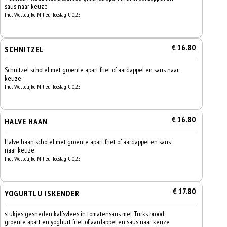
saus naar keuze
Incl. Wettelijke Milieu Toeslag € 0,25
€ 16.80
SCHNITZEL
Schnitzel schotel met groente apart friet of aardappel en saus naar
keuze
Incl. Wettelijke Milieu Toeslag € 0,25
€ 16.80
HALVE HAAN
Halve haan schotel met groente apart friet of aardappel en saus
naar keuze
Incl. Wettelijke Milieu Toeslag € 0,25
€ 17.80
YOGURTLU ISKENDER
stukjes gesneden kalfsvlees in tomatensaus met Turks brood
groente apart en yoghurt friet of aardappel en saus naar keuze