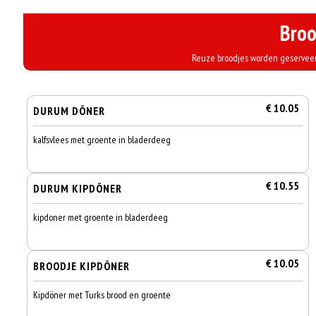
Broo
Reuze broodjes worden geserveer
€ 10.05
DURUM DÖNER
kalfsvlees met groente in bladerdeeg
€ 10.55
DURUM KIPDÖNER
kipdoner met groente in bladerdeeg
€ 10.05
BROODJE KIPDÖNER
Kipdöner met Turks brood en groente